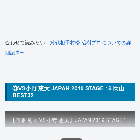
合わせて読みたい：
対戦相手村松 治樹プロについての詳
細記事➡
③VS小野 恵太 JAPAN 2019 STAGE 18 岡山
BEST32
【有原 竜太 VS 小野 恵太】JAPAN 2019 STAGE 18 岡山 BEST32