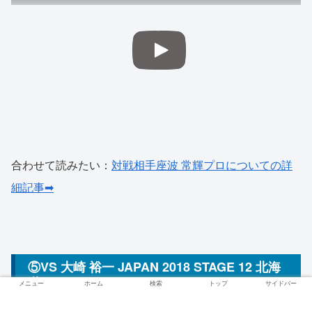
合わせて読みたい：
対戦相手座波 常輝プロについての詳
細記事➡
⑤VS 大崎 裕一 JAPAN 2018 STAGE 12 北海
道 BEST32
メニュー
ホーム
検索
トップ
サイドバー